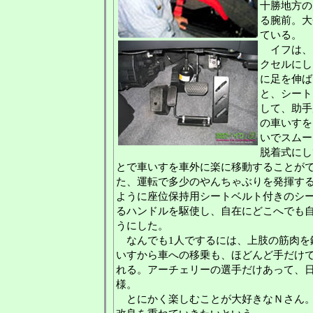
十勝地方の
る腕前。大
ている。
イフは、
クセルにし
に足を伸ば
と、シート
して、助手
の車いすを
いでスムー
脱着式にし
とで車いすを車外に楽に移動することが
た、運転で多少のやんちゃぶりを発揮す
ように座位保持用シートベルト付きのシ
るハンドルを駆使し、自在にどこへでも
うにした。
なんでも1人でするには、上肢の筋肉を
いすから車への移乗も、ほどんど手だけ
れる。アーチェリーの選手だけあって、
様。
とにかく楽しむことが大好きなＮさん。