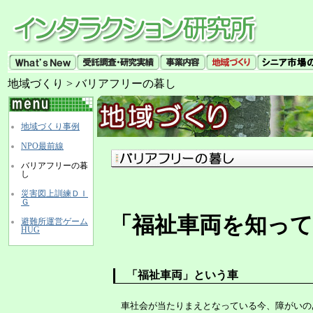
地域づくり > バリアフリーの暮し
地域づくり事例
NPO最前線
バリアフリーの暮
し
災害図上訓練ＤＩ
Ｇ
「福祉車両を知っ
避難所運営ゲーム
HUG
「福祉車両」という車
車社会が当たりまえとなっている今、障がいの