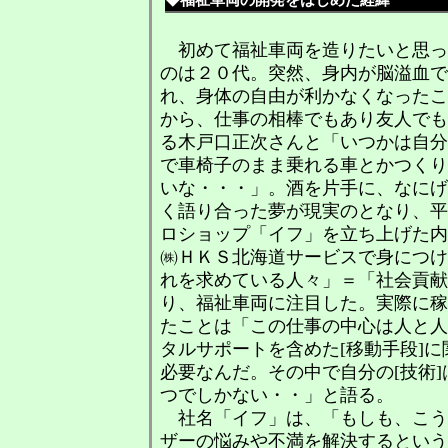
◆福祉車両の開発をはじめた経緯
初めて福祉車両を造りたいと思っ
のは２０代。突然、身内が脳溢血で
れ、身体の自由が利かなくなったこ
から、仕事の相棒でもあり友人でも
る木戸口正次さんと「いつかは自分
で車椅子のまま乗れる車とかつくり
いな・・・」。酒を片手に、なにげ
く語り合った夢が現実のとなり、平
ロショップ「イフ」を立ち上げた内
㈱ＨＫＳ北海道サービスで身につけ
れを求めている人々」＝「社会貢献
り、福祉車両に注目した。実際に稼
たことは「この仕事の中心は人と人
タルサポートを含めた[移動手段]
必要なんだ。その中で自分の[技術
つでしかない・・」と語る。
社名「イフ」は、「もしも、こう
ザーの悩みや不満を解決するという