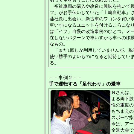
切って車を買うことに決めました。
福祉車両の購入や改造に興味を抱いて模
フ」がお手伝いしていた「上嶋自動車」
藤社長に出会い、新古車のワゴンを買い
車いすになるユニットを付けるころにな
は「イフ」自慢の改造事例のひとつ。メ
在しないパターンで車いすから車への移
なもの。
「まだ1回しか利用していませんが、脱
使い勝手のよいものになると期待してい
る。
－－事例２－－
手で運転する「足代わり」の愛車
Ｎさんは、
よる両下肢
性の重度の
もちまえの
スポーツ指
今は、アー
全道大会で