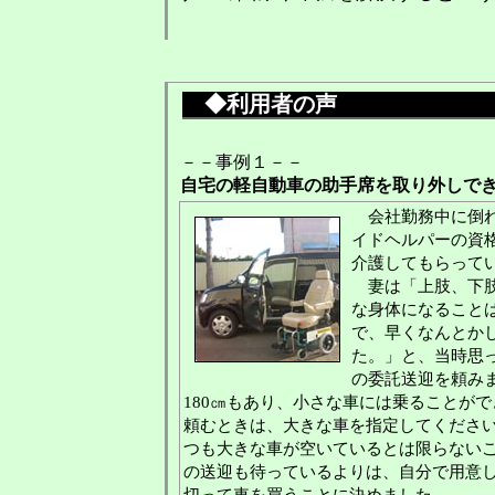
◆利用者の声
－－事例１－－
自宅の軽自動車の助手席を取り外しで
会社勤務中に倒れ
イドヘルパーの資
介護してもらって
妻は「上肢、下肢
な身体になること
で、早くなんとか
た。」と、当時思
の委託送迎を頼み
180㎝もあり、小さな車には乗ることが
頼むときは、大きな車を指定してくださ
つも大きな車が空いているとは限らない
の送迎も待っているよりは、自分で用意